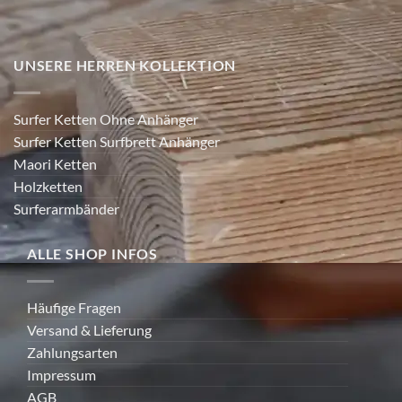
UNSERE HERREN KOLLEKTION
Surfer Ketten Ohne Anhänger
Surfer Ketten Surfbrett Anhänger
Maori Ketten
Holzketten
Surferarmbänder
ALLE SHOP INFOS
Häufige Fragen
Versand & Lieferung
Zahlungsarten
Impressum
AGB