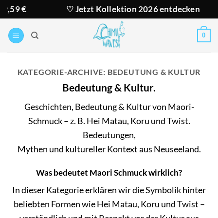
Zum
♡ Jetzt Kollektion 2026 entdecken
★ 
Inhalt
springen
0
KATEGORIE-ARCHIVE:
BEDEUTUNG & KULTUR
Bedeutung & Kultur.
Geschichten, Bedeutung & Kultur von Maori-
Schmuck – z. B. Hei Matau, Koru und Twist.
Bedeutungen,
Mythen und kultureller Kontext aus Neuseeland.
Was bedeutet Maori Schmuck wirklich?
In dieser Kategorie erklären wir die Symbolik hinter
beliebten Formen wie Hei Matau, Koru und Twist –
verständlich und mit Respekt vor der Kultur aus