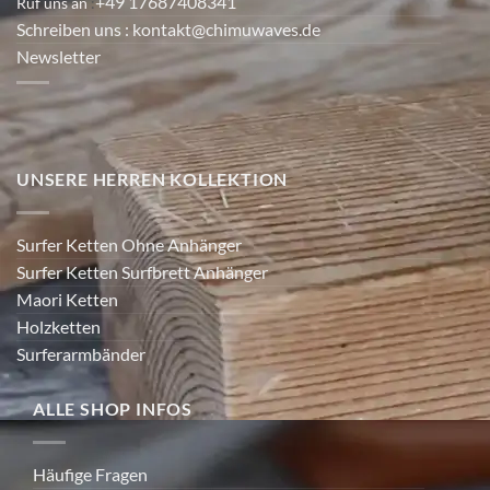
+49 17687408341
Ruf uns an
:
Schreiben uns
: kontakt@chimuwaves.de
Newsletter
UNSERE HERREN KOLLEKTION
Surfer Ketten Ohne Anhänger
Surfer Ketten Surfbrett Anhänger
Maori Ketten
Holzketten
Surferarmbänder
ALLE SHOP INFOS
Häufige Fragen