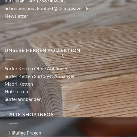
+49 17687408341
Ruf uns an
:
Schreiben uns
: kontakt@chimuwaves.de
Newsletter
UNSERE HERREN KOLLEKTION
Surfer Ketten Ohne Anhänger
Surfer Ketten Surfbrett Anhänger
Maori Ketten
Holzketten
Surferarmbänder
ALLE SHOP INFOS
Häufige Fragen