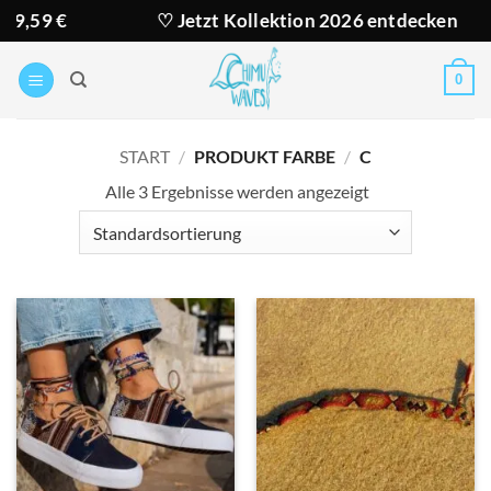
Zum
9 €
♡ Jetzt Kollektion 2026 entdecken
Inhalt
springen
0
START
/
PRODUKT FARBE
/
C
Alle 3 Ergebnisse werden angezeigt