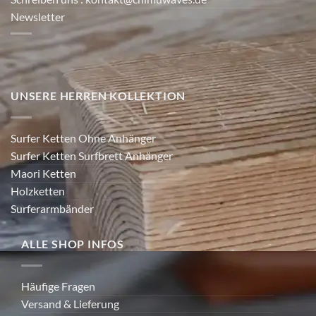
Newsletter
UNSERE HERREN KOLLEKTION
Surfer Ketten Ohne Anhänger
Surfer Ketten Surfbrett Anhänger
Maori Ketten
Holzketten
Surferarmbänder
ALLE SHOP INFOS
Häufige Fragen
Versand & Lieferung