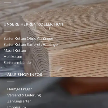
Schreiben uns
: kontakt@chimuwaves.de
Newsletter
UNSERE HERREN KOLLEKTION
Surfer Ketten Ohne Anhänger
Surfer Ketten Surfbrett Anhänger
Maori Ketten
Holzketten
Surferarmbänder
ALLE SHOP INFOS
Häufige Fragen
Versand & Lieferung