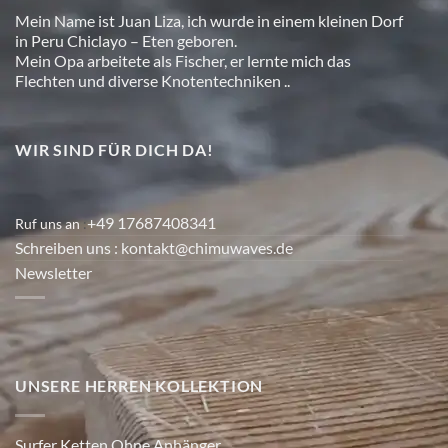
Mein Name ist Juan Liza, ich wurde in einem kleinen Dorf
in Peru Chiclayo – Eten geboren.
Mein Opa arbeitete als Fischer, er lernte mich das
Flechten und diverse Knotentechniken ..
WIR SIND FÜR DICH DA!
+49 17687408341
Ruf uns an
:
Schreiben uns
: kontakt@chimuwaves.de
Newsletter
UNSERE HERREN KOLLEKTION
Surfer Ketten Ohne Anhänger