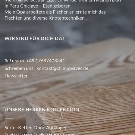
in Peru Chiclayo – Eten geboren.
Mein Opa arbeitete als Fischer, er lernte mich das
Flechten und diverse Knotentechniken ..
WIR SIND FÜR DICH DA!
+49 17687408341
Ruf uns an
:
Schreiben uns
: kontakt@chimuwaves.de
Newsletter
UNSERE HERREN KOLLEKTION
Surfer Ketten Ohne Anhänger
Surfer Ketten Surfbrett Anhänger