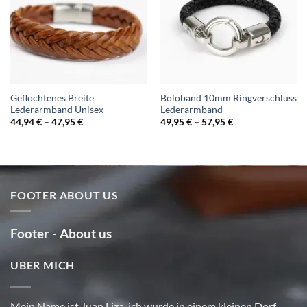
Geflochtenes Breite
Boloband 10mm Ringverschluss
Lederarmband Unisex
Lederarmband
44,94
€
–
47,95
€
49,95
€
–
57,95
€
FOOTER ABOUT US
Footer - About us
UBER MICH
Mein Name ist Juan Liza, ich wurde in einem kleinen Dorf