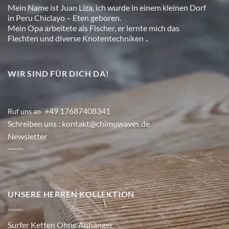
Mein Name ist Juan Liza, ich wurde in einem kleinen Dorf
in Peru Chiclayo – Eten geboren.
Mein Opa arbeitete als Fischer, er lernte mich das
Flechten und diverse Knotentechniken ..
WIR SIND FÜR DICH DA!
+49 17687408341
Ruf uns an
:
Schreiben uns
: kontakt@chimuwaves.de
Newsletter
UNSERE HERREN KOLLEKTION
Surfer Ketten Ohne Anhänger