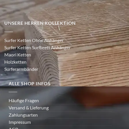
UNSERE HERREN KOLLEKTION
Surfer Ketten Ohne Anhänger
Surfer Ketten Surfbrett Anhänger
Maori Ketten
Holzketten
Surferarmbänder
ALLE SHOP INFOS
Häufige Fragen
Versand & Lieferung
Zahlungsarten
Impressum