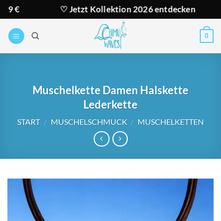
Zum
♡ Jetzt Kollektion 2026 entdecken
★ V
Inhalt
springen
0
Muschelkette Damen Halskette
Lederkette
START
/
MUSCHELSCHMUCK
/
MUSCHELKETTEN