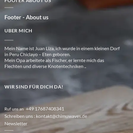
FOOTER ABOUT US
Footer - About us
UBER MICH
Mein Name ist Juan Liza, ich wurde in einem kleinen Dorf
in Peru Chiclayo – Eten geboren.
Mein Opa arbeitete als Fischer, er lernte mich das
Flechten und diverse Knotentechniken ..
WIR SIND FÜR DICH DA!
+49 17687408341
Ruf uns an
:
Schreiben uns
: kontakt@chimuwaves.de
Newsletter