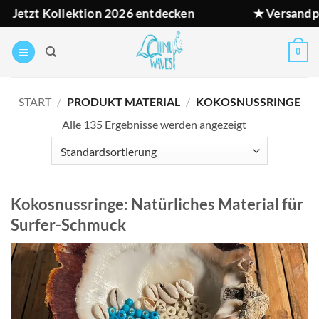
Zum
ion 2026 entdecken
★ Versandpause: Bestellung
Inhalt
springen
0
START
/
PRODUKT MATERIAL
/
KOKOSNUSSRINGE
Alle 135 Ergebnisse werden angezeigt
Kokosnussringe: Natürliches Material für
Surfer-Schmuck