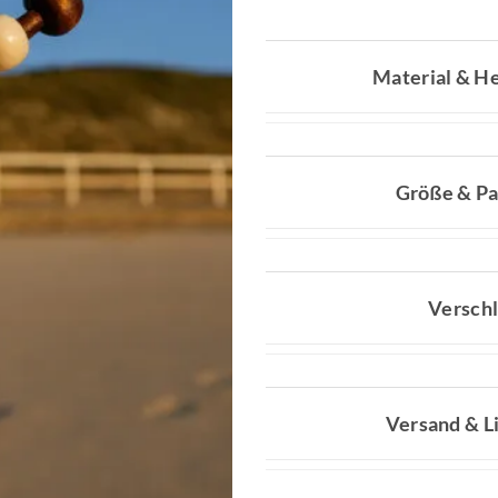
Material & He
Größe & P
Verschl
Versand & L