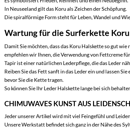
Es symbolisiert Frieden, Reinheit und einen Neubeginn.
In Neuseeland gilt das
Koru als Zeichen
der Schöpfung.
Die spiralförmige Form steht für Leben, Wandel und Wi
Wartung für die Surferkette Koru
Damit Sie möchten, dass das
Koru Halskette
so gut wie n
empfehlen wir Ihnen, die Verwendung von Fettcreme für 
Tapir ist einer natürlichen Lederpflege, die das Leder nä
Reiben Sie das Fett sanft in das Leder ein und lassen Sie 
bevor Sie die Kette tragen.
So können Sie Ihr
Leder Halskette
lange bei sich behalte
CHIMUWAVES KUNST AUS LEIDENSCH
Jeder unserer Artikel wird mit viel Feingefühl und Leiden
Unsere Werkstatt befindet sich ganz in der Nähe des Syl