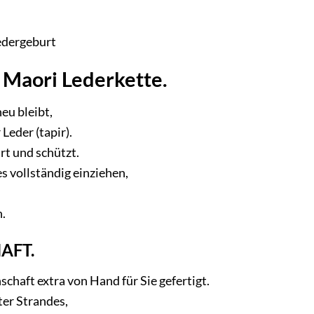
edergeburt
 Maori Lederkette.
eu bleibt,
Leder (tapir).
hrt und schützt.
es vollständig einziehen,
n.
AFT.
schaft extra von Hand für Sie gefertigt.
ter Strandes,