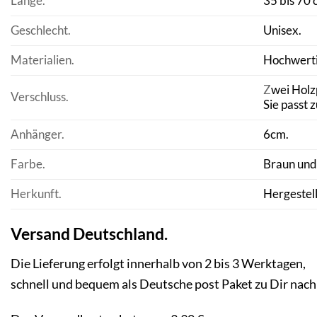
Länge.
35 bis 70 
Geschlecht.
Unisex.
Materialien.
Hochwert
Z
wei Holz
Verschluss.
Sie passt 
Anhänger.
6cm.
Farbe.
Braun und
Herkunft.
Hergestellt
Versand Deutschland.
Die Lieferung erfolgt innerhalb von 2 bis 3 Werktagen,
schnell und bequem als Deutsche post Paket zu Dir nach