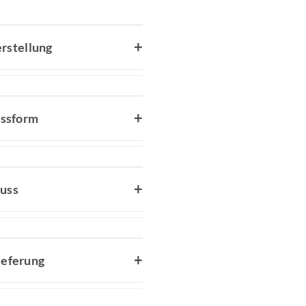
rstellung
assform
uss
ieferung