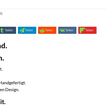
0)
nd.
n.
t.
 Handgefertigt.
sen Design.
t.