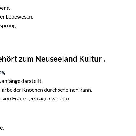
bens.
ler Lebewesen.
rsprung.
gehört zum Neuseeland
Kultur
.
te
,
uanfänge darstellt.
 Farbe der Knochen durchscheinen kann.
h von Frauen getragen werden.
e.