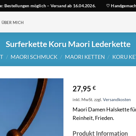
ellungen möglich – Versand ab 16.04.2026.
♡ Handgemacht auf S
ÜBER MICH
Surferkette Koru Maori Lederkette
RT
/
MAORI SCHMUCK
/
MAORI KETTEN
/
KORU KE
27,95
€
inkl. MwSt.
zzgl.
Versandkosten
Maori Damen Halskette fü
Reinheit, Frieden.
Produkt Information