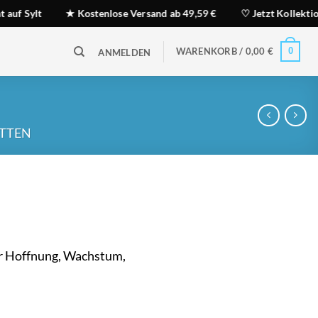
ylt
★ Kostenlose Versand ab 49,59 €
♡ Jetzt Kollektion 202
WARENKORB /
0,00
€
0
ANMELDEN
TTEN
r Hoffnung, Wachstum,