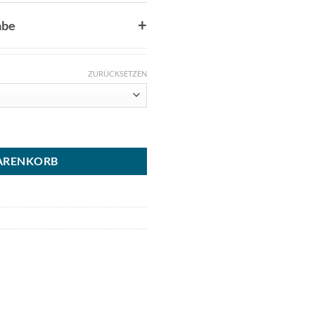
abe
ZURÜCKSETZEN
te Menge
ARENKORB