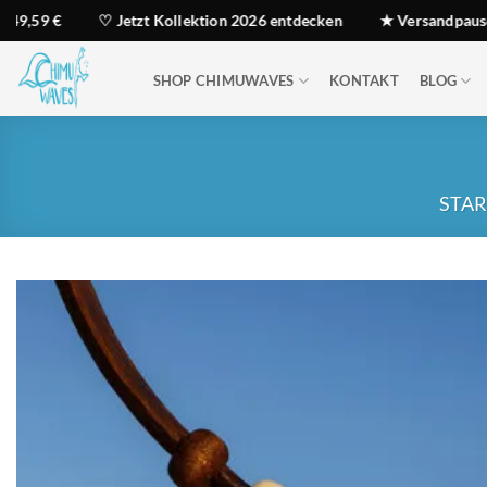
Zum
9 €
♡ Jetzt Kollektion 2026 entdecken
★ Versandpause: Best
Inhalt
springen
SHOP CHIMUWAVES
KONTAKT
BLOG
STA