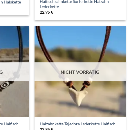
Haifischzahnkette Surferkette Haizahn
hn Halskette
Lederkette
22,95
€
IG
NICHT VORRÄTIG
e Haifisch
Haizahnkette Tejedora Lederkette Haifisch
22,95
€