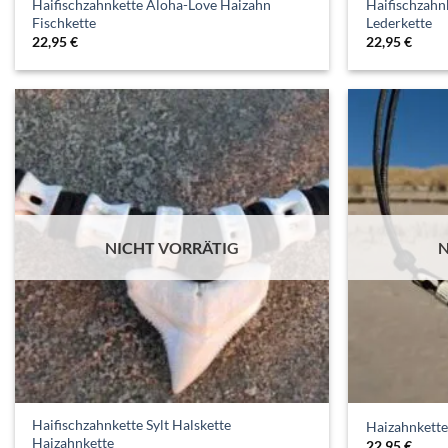
Haifischzahnkette Aloha-Love Haizahn
Haifischzahn
Fischkette
Lederkette
22,95
€
22,95
€
NICHT VORRÄTIG
N
Haifischzahnkette Sylt Halskette
Haizahnkette
Haizahnkette
22,95
€