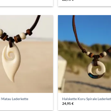
i Matau Lederkette
Halskette Koru Spirale Lederket
24,95
€