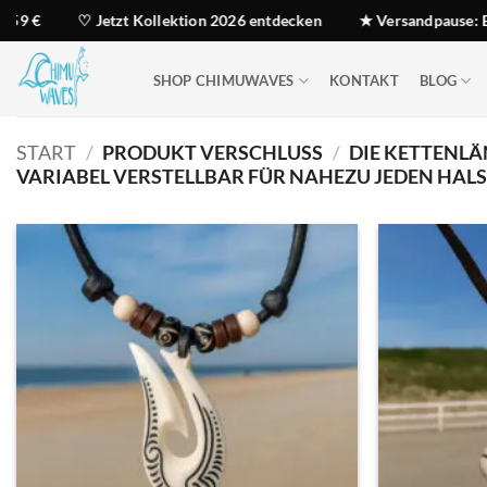
Zum
zt Kollektion 2026 entdecken
★ Versandpause: Bestellungen mögl
Inhalt
springen
SHOP CHIMUWAVES
KONTAKT
BLOG
START
/
PRODUKT VERSCHLUSS
/
DIE KETTENLÄN
VARIABEL VERSTELLBAR FÜR NAHEZU JEDEN HALS