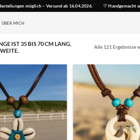
ich – Versand ab 16.04.2026.
♡ Handgemacht auf Sylt
★ Ko
ÜBER MICH
GE IST 35 BIS 70 CM LANG,
Alle 121 Ergebnisse 
WEITE.