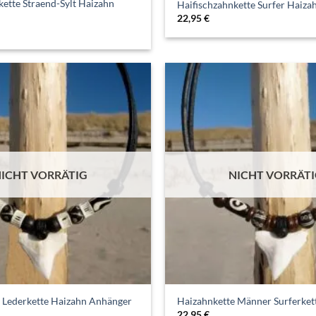
kette Straend-Sylt Haizahn
Haifischzahnkette Surfer Haiza
22,95
€
ICHT VORRÄTIG
NICHT VORRÄT
 Lederkette Haizahn Anhänger
Haizahnkette Männer Surferkett
22,95
€