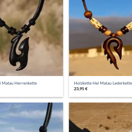
i Matau Herrenkette
Holzkette Hei Matau Lederkett
23,95
€