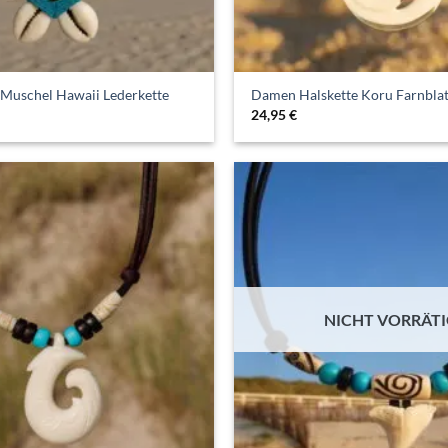
Muschel Hawaii Lederkette
Damen Halskette Koru Farnblat
24,95
€
NICHT VORRÄT