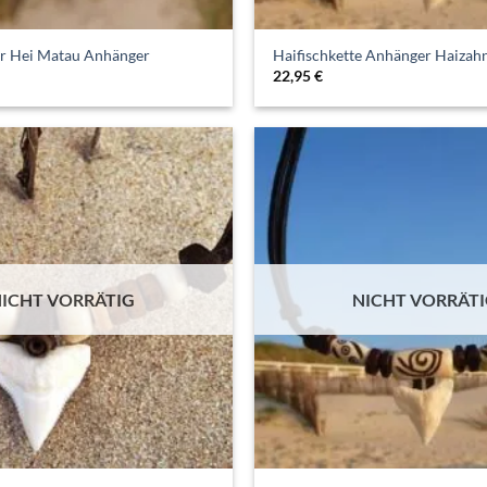
er Hei Matau Anhänger
Haifischkette Anhänger Haizah
22,95
€
ICHT VORRÄTIG
NICHT VORRÄT