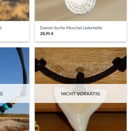
t
Damen Surfer Muschel Lederkette
28,95
€
IG
NICHT VORRÄTIG