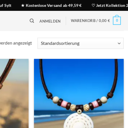
stenlose Versand ab 49,59 €
♡ Jetzt Kollektion 2026 entdecken
WARENKORB /
0,00
€
0
ANMELDEN
werden angezeigt