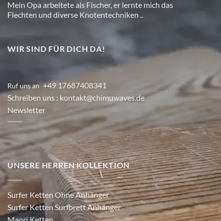
Mein Opa arbeitete als Fischer, er lernte mich das
Flechten und diverse Knotentechniken ..
WIR SIND FÜR DICH DA!
+49 17687408341
Ruf uns an
:
Schreiben uns
: kontakt@chimuwaves.de
Newsletter
UNSERE HERREN KOLLEKTION
Surfer Ketten Ohne Anhänger
Surfer Ketten Surfbrett Anhänger
Maori Ketten