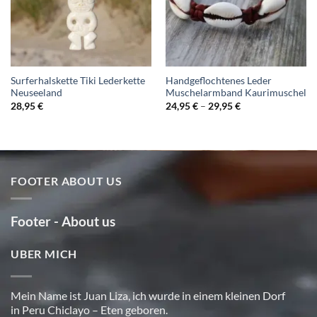
Surferhalskette Tiki Lederkette
Handgeflochtenes Leder
Neuseeland
Muschelarmband Kaurimuschel
28,95
€
24,95
€
–
29,95
€
FOOTER ABOUT US
Footer - About us
UBER MICH
Mein Name ist Juan Liza, ich wurde in einem kleinen Dorf
in Peru Chiclayo – Eten geboren.