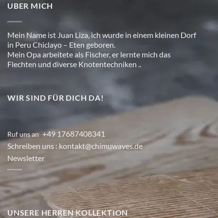
UBER MICH
Mein Name ist Juan Liza, ich wurde in einem kleinen Dorf
in Peru Chiclayo – Eten geboren.
Mein Opa arbeitete als Fischer, er lernte mich das
Flechten und diverse Knotentechniken ..
WIR SIND FÜR DICH DA!
+49 17687408341
Ruf uns an
:
Schreiben uns
: kontakt@chimuwaves.de
Newsletter
UNSERE HERREN KOLLEKTION