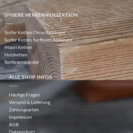
UNSERE HERREN KOLLEKTION
Surfer Ketten Ohne Anhänger
Surfer Ketten Surfbrett Anhänger
Maori Ketten
Holzketten
Surferarmbänder
ALLE SHOP INFOS
Häufige Fragen
Versand & Lieferung
Zahlungsarten
Impressum
AGB
Datenschutz