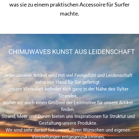
was sie zu einem praktischen Accessoire für Surfer
machte.
CHIMUWAVES KUNST AUS LEIDENSCHAFT
Jeder unserer Artikel wird mit viel Feingefühl und Leidenschaft
extra von Hand für Sie gefertigt.
Unsere Werkstatt befindet sich ganz in der Nähe des Sylter
Strandes,
woher wir auch einen Großteil der Leitmotive für unsere Artikel
finden.
Strand, Meer und Dünen bieten uns Inspirationen für Struktur und
Gestaltung unsere Produkte.
Wir sind sehr darauf fokussiert, Ihren Wünschen und eigenen
Vorstellungen entgegenzukommen,