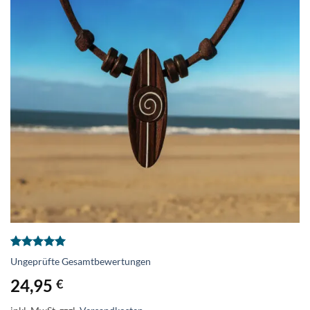
Bewertet
5
Ungeprüfte Gesamtbewertungen
mit
5
von
5, basierend
24,95
€
auf
Kundenbewertungen