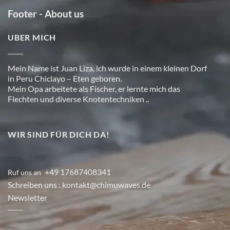
Footer - About us
UBER MICH
Mein Name ist Juan Liza, ich wurde in einem kleinen Dorf
in Peru Chiclayo – Eten geboren.
Mein Opa arbeitete als Fischer, er lernte mich das
Flechten und diverse Knotentechniken ..
WIR SIND FÜR DICH DA!
+49 17687408341
Ruf uns an
:
Schreiben uns
: kontakt@chimuwaves.de
Newsletter