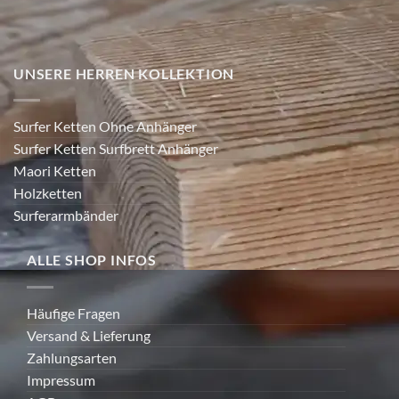
UNSERE HERREN KOLLEKTION
Surfer Ketten Ohne Anhänger
Surfer Ketten Surfbrett Anhänger
Maori Ketten
Holzketten
Surferarmbänder
ALLE SHOP INFOS
Häufige Fragen
Versand & Lieferung
Zahlungsarten
Impressum