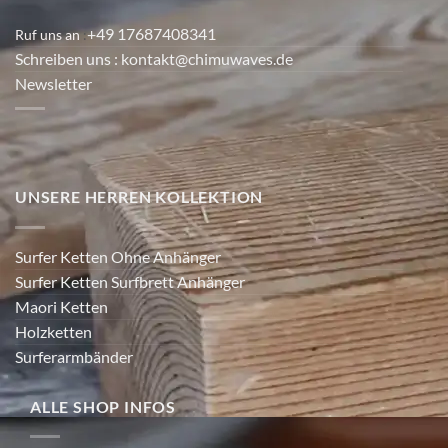
+49 17687408341
Ruf uns an
:
Schreiben uns
: kontakt@chimuwaves.de
Newsletter
UNSERE HERREN KOLLEKTION
Surfer Ketten Ohne Anhänger
Surfer Ketten Surfbrett Anhänger
Maori Ketten
Holzketten
Surferarmbänder
ALLE SHOP INFOS