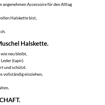
inem angenehmen Accessoire für den Alltag
ollen Halskette bist,
ich.
uschel Halskette.
 wie neu bleibt,
Leder (tapir).
hrt und schützt.
es vollständig einziehen,
alten.
CHAFT.