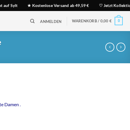
ylt
★ Kostenlose Versand ab 49,59 €
♡ Jetzt Kollektion 202
WARENKORB /
0,00
€
0
ANMELDEN
e
te Damen .