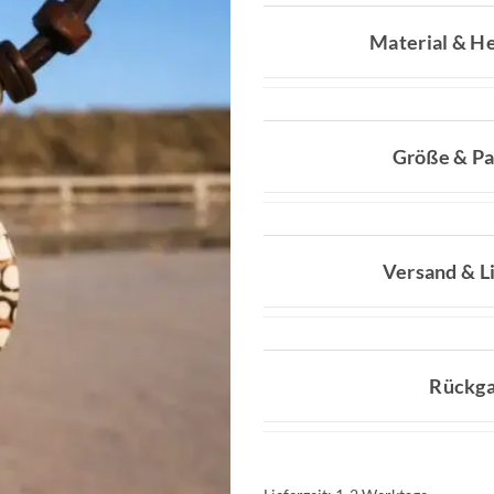
Material & He
Größe & P
Versand & L
Rückg