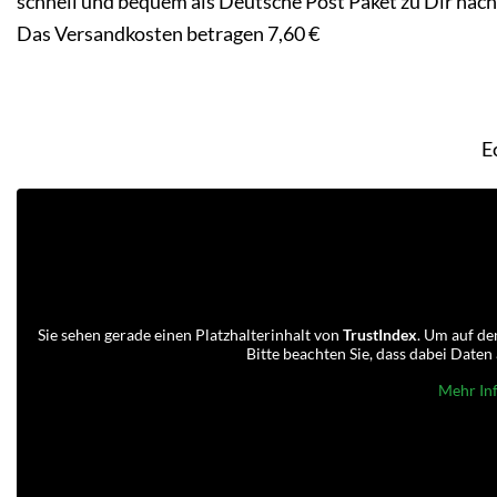
schnell und bequem als Deutsche Post Paket zu Dir nac
Das Versandkosten betragen 7,60 €
E
Sie sehen gerade einen Platzhalterinhalt von
TrustIndex
. Um auf den
Bitte beachten Sie, dass dabei Date
Mehr In