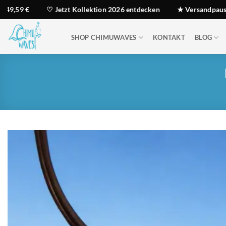
Zum
9 €
♡ Jetzt Kollektion 2026 entdecken
★ Versandpause: Best
Inhalt
springen
SHOP CHIMUWAVES
KONTAKT
BLOG