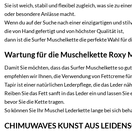
Sie ist weich, stabil und flexibel zugleich, was sie zu e
oder besondere Anlässe macht.
Wenn du auf der Suche nach einer einzigartigen und stilv
die von Hand gefertigt und von höchster Qualität ist,
dann ist die Surfer Muschelkette die perfekte Wahl für d
Wartung für die Muschelkette Roxy M
Damit Sie möchten, dass das
Surfer Muschelkette
so gut
empfehlen wir Ihnen, die Verwendung von Fettcreme für 
Tapir ist einer natürlichen Lederpflege, die das Leder nä
Reiben Sie das Fett sanft in das Leder ein und lassen Sie 
bevor Sie die Kette tragen.
So können Sie Ihr
Muschel Lederkette
lange bei sich beh
CHIMUWAVES KUNST AUS LEIDENS