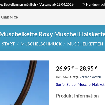
ellungen möglich – Versand ab 16.04.2026.
♡ Handgemacht auf S
ÜBER MICH
Muschelkette Roxy Muschel Halskett
START
/
MUSCHELSCHMUCK
/
MUSCHELKETTEN
26,95
–
28,95
€
€
inkl. MwSt.
zzgl.
Versandkosten
Surfer Spider Muschel Halsket
Produkt Information