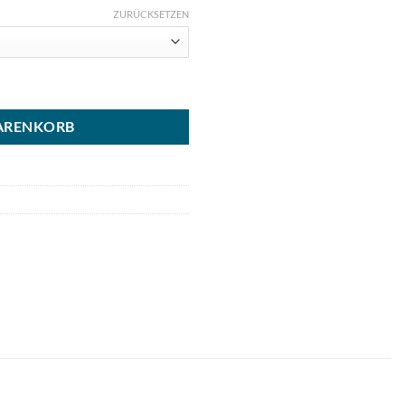
ZURÜCKSETZEN
kette Menge
ARENKORB