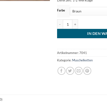
Lieferzeit:
1-2 Werktage
Farbe
Muschelkette Roxy Muschel Hals
IN DEN W
Artikelnummer:
7041
Kategorie:
Muschelketten
0)