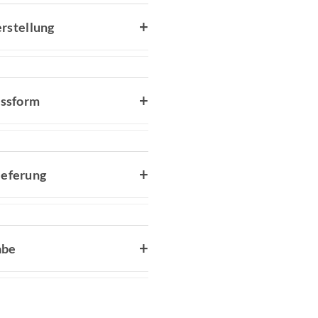
rstellung
assform
ieferung
abe