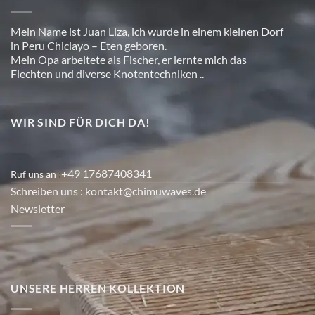
Mein Name ist Juan Liza, ich wurde in einem kleinen Dorf
in Peru Chiclayo – Eten geboren.
Mein Opa arbeitete als Fischer, er lernte mich das
Flechten und diverse Knotentechniken ..
WIR SIND FÜR DICH DA!
+49 17687408341
Ruf uns an
:
Schreiben uns
: kontakt@chimuwaves.de
Newsletter
UNSERE HERREN KOLLEKTION