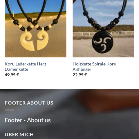
Koru Lederkette Herz
Holzkette Spirale Koru
Damenkette
Anhänger
49,95
€
22,95
€
FOOTER ABOUT US
Footer - About us
UBER MICH