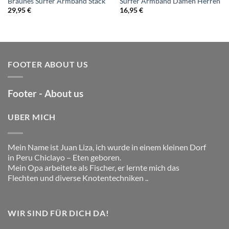
Braunes Surfer Armband Stack
Surfer Armband Damen Herren
29,95
€
16,95
€
FOOTER ABOUT US
Footer - About us
UBER MICH
Mein Name ist Juan Liza, ich wurde in einem kleinen Dorf
in Peru Chiclayo – Eten geboren.
Mein Opa arbeitete als Fischer, er lernte mich das
Flechten und diverse Knotentechniken ..
WIR SIND FÜR DICH DA!