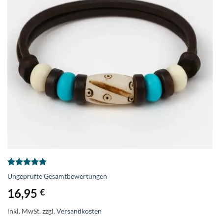
Bewertet
2
Ungeprüfte Gesamtbewertungen
mit
5
von
5, basierend
16,95
€
auf
Kundenbewertungen
inkl. MwSt.
zzgl.
Versandkosten