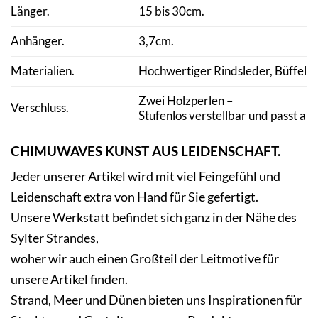
Länger.
15 bis 30cm.
Anhänger.
3,7cm.
Materialien.
Hochwertiger
Rindsleder
, Büffel 
Zwei Holzperlen –
Verschluss.
Stufenlos verstellbar und passt an
CHIMUWAVES KUNST AUS LEIDENSCHAFT.
Jeder unserer Artikel wird mit viel Feingefühl und
Leidenschaft extra von Hand für Sie gefertigt.
Unsere Werkstatt befindet sich ganz in der Nähe des
Sylter Strandes,
woher wir auch einen Großteil der Leitmotive für
unsere Artikel finden.
Strand, Meer und Dünen bieten uns Inspirationen für