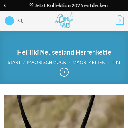
Zum
♡ Jetzt Kollektion 2026 entdecken
★ Ver
Inhalt
springen
0
Hei Tiki Neuseeland Herrenkette
START
/
MAORI SCHMUCK
/
MAORI KETTEN
/
TIKI