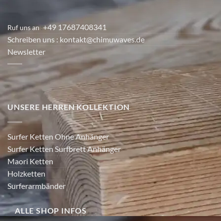
+49 17687408341
Ruf uns an
:
Schreiben uns
: kontakt@chimuwaves.de
Newsletter
UNSERE HERREN KOLLEKTION
Surfer Ketten Ohne Anhänger
Surfer Ketten Surfbrett Anhänger
Maori Ketten
Holzketten
Surferarmbänder
ALLE SHOP INFOS