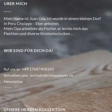
UBER MICH
Mein Name ist Juan Liza, ich wurde in einem kleinen Dorf
in Peru Chiclayo – Eten geboren.
Mein Opa arbeitete als Fischer, er lernte mich das
Flechten und diverse Knotentechniken ..
WIR SIND FÜR DICH DA!
+49 17687408341
Ruf uns an
:
Schreiben uns
: kontakt@chimuwaves.de
Newsletter
UNSERE HERREN KOLLEKTION