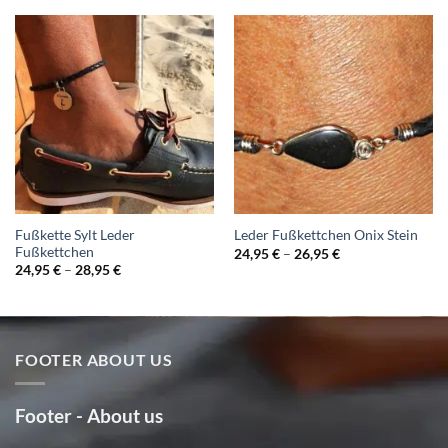
Fußkette Sylt Leder
Leder Fußkettchen Onix Stein
Fußkettchen
24,95
€
–
26,95
€
24,95
€
–
28,95
€
FOOTER ABOUT US
Footer - About us