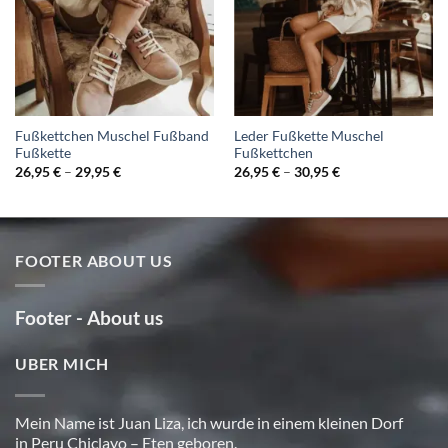
Fußkettchen Muschel Fußband
Leder Fußkette Muschel
Fußkette
Fußkettchen
26,95
€
–
29,95
€
26,95
€
–
30,95
€
FOOTER ABOUT US
Footer - About us
UBER MICH
Mein Name ist Juan Liza, ich wurde in einem kleinen Dorf
in Peru Chiclayo – Eten geboren.