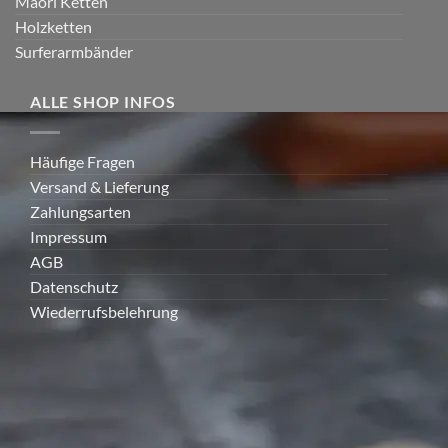
Maori Ketten
Holzketten
Surferarmbänder
ALLE SHOP INFOS
Häufige Fragen
Versand & Lieferung
Zahlungsarten
Impressum
AGB
Datenschutz
Wiederrufsbelehrung