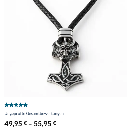
Bewertet
2
Ungeprüfte Gesamtbewertungen
mit
5
von
5, basierend
49,95
–
55,95
€
€
auf
Kundenbewertungen