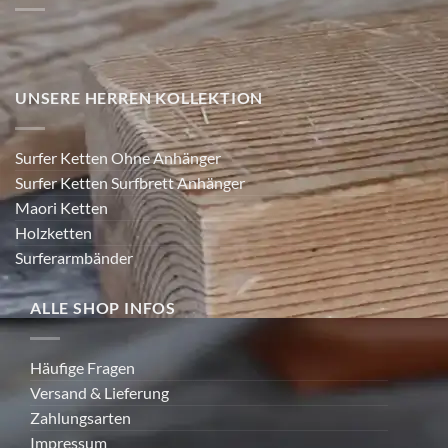
UNSERE HERREN KOLLEKTION
Surfer Ketten Ohne Anhänger
Surfer Ketten Surfbrett Anhänger
Maori Ketten
Holzketten
Surferarmbänder
ALLE SHOP INFOS
Häufige Fragen
Versand & Lieferung
Zahlungsarten
Impressum